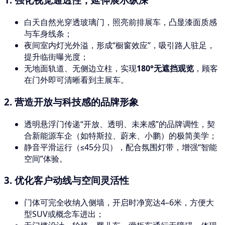
白天自然光穿透玻璃门，照亮前排展车，凸显漆面质感
与车身线条；
夜间室内灯光外溢，形成“橱窗效应”，吸引路人驻足，
提升临街曝光度；
无地面轨道、无侧边立柱，实现
180°无遮挡观览
，顾客
在门外即可清晰看到主展车。
2.
营造开放与科技感的品牌形象
透明悬浮门传递“开放、透明、未来感”的品牌调性，契
合新能源车企（如特斯拉、蔚来、小鹏）的极简美学；
静音平滑运行（≤45分贝），配合氛围灯带，增强“智能
空间”体验。
3.
优化客户动线与空间灵活性
门体可完全收纳入侧墙，开启时净宽达4–6米，方便大
型SUV或概念车进出；