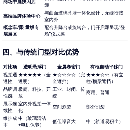
商场中庭快闪店
卸
与曲面玻璃幕墙一体化设计，无缝衔接
高端品牌体验中心
室内外
概念车/限 量版专
配合升降台或旋转台，门开启即呈现“登
属展区
场”仪式感
四、与传统门型对比优势
对比项
透明悬浮门
金属卷帘门
有框自动平移门
视觉通
★★★★★（全
★☆☆☆☆（完
★★★☆☆（有立
透性
透明）
全遮挡）
柱/横梁遮挡）
品牌调
极简、科技、开
工业、封闭、传
商用、普通
性感
放
统
展示连
室内外视觉一体
空间割裂
部分割裂
续性
化
维护成
中（玻璃清洁
低但噪音大
中（轨道易积尘）
本
+电机保养）