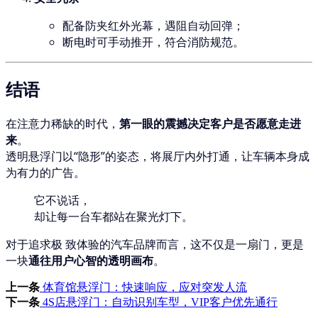
配备防夹红外光幕，遇阻自动回弹；
断电时可手动推开，符合消防规范。
结语
在注意力稀缺的时代，
第一眼的震撼决定客户是否愿意走进
来
。
透明悬浮门以“隐形”的姿态，将展厅内外打通，让车辆本身成
为有力的广告。
它不说话，
却让每一台车都站在聚光灯下。
对于追求极 致体验的汽车品牌而言，这不仅是一扇门，更是
一块
通往用户心智的透明画布
。
上一条
体育馆悬浮门：快速响应，应对突发人流
下一条
4S店悬浮门：自动识别车型，VIP客户优先通行