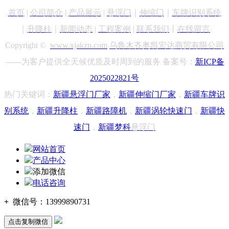
首页
|
公司简介
|
产品展示
|
悬浮门
｜
伸缩门
｜
车牌识别
系统
｜
升降柱
｜
新闻动态
|
工程案例
|
联系我们
丨
在线留言
Copyright ©
www.xjakzn.com
乌鲁木齐奥凯宏达商贸有限公司
——为客户提供全天候优质及时周到的服务 备案号：
新ICP备
2025022821号
热门关键词：
新疆悬浮门
厂家
，
新疆
伸缩门厂家
，
新疆车牌识
别
系统
，
新疆升降柱
，
新疆路障机
，
新疆涡轮快速门
，
新疆快
速门
，
新疆梦科
悬浮门
网站首页
产品中心
添加微信
电话咨询
+
微信号：
13999890731
点击复制微信