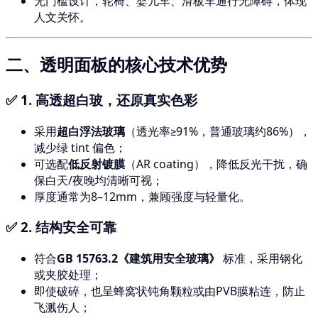
无门槛设计，轮椅、婴儿车、滑板车通行无障碍，体现
人文关怀。
二、透明面板的核心技术优势
✅ 1.
高透超白玻，还原真实色彩
采用
超白浮法玻璃
（透光率≥91%，普通玻璃约86%），
减少绿 tint 偏色；
可选配
低反射镀膜
（AR coating），降低反光干扰，确
保白天/夜晚均清晰可视；
厚度通常为8–12mm，兼顾强度与轻量化。
✅ 2.
结构安全可靠
符合
GB 15763.2《建筑用安全玻璃》
标准，采用钢化
或夹胶处理；
即使破碎，也呈蜂窝状钝角颗粒或由PVB膜粘连，防止
飞溅伤人；