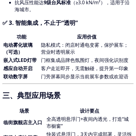
抗风压性能达
9级台风标准
（≥3.0 kN/m²），适用于沿
海城市。
✅ 3.
智能集成，不止于“透明”
功能
应用价值
电动雾化玻璃
隐私模式：闭店时通电变雾，保护展车；
（可选）
营业时透明展示
嵌入式LED灯带
门框集成品牌色氛围灯，夜间强化识别度
感应自动开启
客户走近即开，无需触碰，提升第一印象
联动数字屏
门旁屏幕同步显示当前展车参数或欢迎语
三、典型应用场景
场景
设计要点
全高透明悬浮门+夜间内透光，打造“城
临街旗舰店主入口
市橱窗”
快装式悬浮门，3天内完成部署，灵活拆