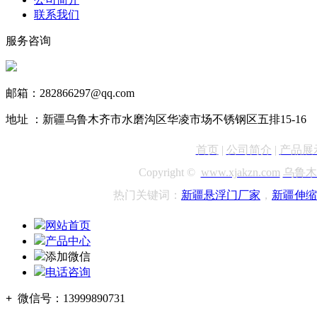
联系我们
服务咨询
13999890731
邮箱：282866297@qq.com
地址 ：新疆乌鲁木齐市水磨沟区华凌市场不锈钢区五排15-16
首页
|
公司简介
|
产品展
Copyright ©
www.xjakzn.com
乌鲁木
热门关键词：
新疆悬浮门
厂家
，
新疆
伸缩
网站首页
产品中心
添加微信
电话咨询
+
微信号：
13999890731