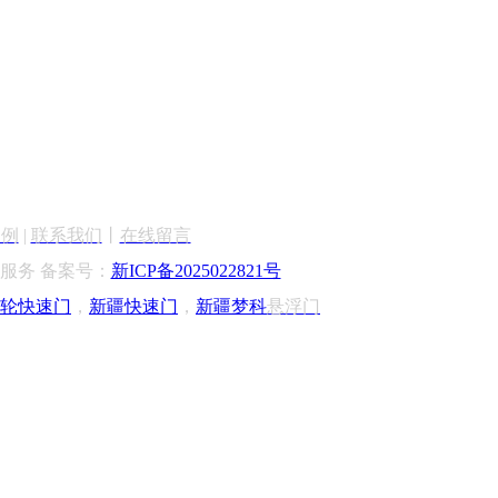
案例
|
联系我们
丨
在线留言
服务 备案号：
新ICP备2025022821号
轮快速门
，
新疆快速门
，
新疆梦科
悬浮门