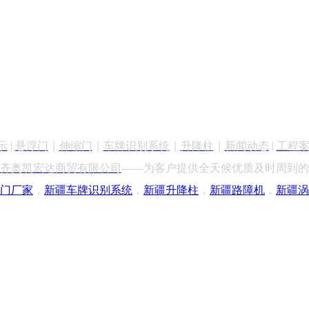
示
|
悬浮门
｜
伸缩门
｜
车牌识别
系统
｜
升降柱
｜
新闻动态
|
工程
齐奥凯宏达商贸有限公司
——为客户提供全天候优质及时周到的
门厂家
，
新疆车牌识别
系统
，
新疆升降柱
，
新疆路障机
，
新疆涡