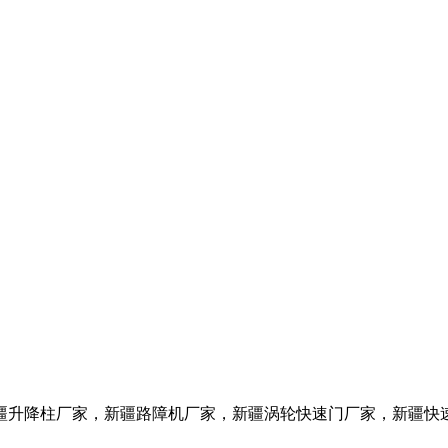
疆升降柱
厂家
，新疆路障机
厂家
，新疆涡轮快速门
厂家
，新疆快