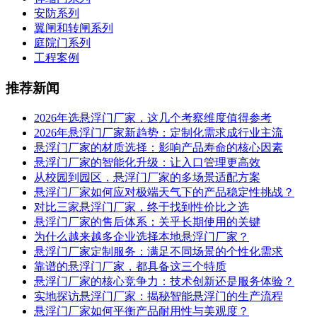
安防系列
翼闸和转闸系列
庭院门系列
工程案例
推荐新闻
2026年选悬浮门厂家，这几个考察维度值得参考
2026年悬浮门厂家新趋势：定制化需求成行业主流
悬浮门厂家的材质选择：影响产品寿命的核心因素
悬浮门厂家的智能化升级：让入口管理更高效
从校园到园区，悬浮门厂家的多场景适配方案
悬浮门厂家如何应对极端天气下的产品稳定性挑战？
对比三家悬浮门厂家，终于找到性价比之选
悬浮门厂家的售后体系：关乎长期使用的关键
为什么越来越多企业选择本地悬浮门厂家？
悬浮门厂家定制服务：满足不同场景的个性化需求
靠谱的悬浮门厂家，都具备这三个特质
悬浮门厂家的核心竞争力：技术创新还是服务体验？
实地探访悬浮门厂家：揭秘智能悬浮门的生产流程
悬浮门厂家如何平衡产品耐用性与美观度？