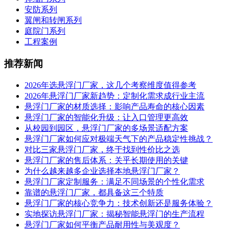
安防系列
翼闸和转闸系列
庭院门系列
工程案例
推荐新闻
2026年选悬浮门厂家，这几个考察维度值得参考
2026年悬浮门厂家新趋势：定制化需求成行业主流
悬浮门厂家的材质选择：影响产品寿命的核心因素
悬浮门厂家的智能化升级：让入口管理更高效
从校园到园区，悬浮门厂家的多场景适配方案
悬浮门厂家如何应对极端天气下的产品稳定性挑战？
对比三家悬浮门厂家，终于找到性价比之选
悬浮门厂家的售后体系：关乎长期使用的关键
为什么越来越多企业选择本地悬浮门厂家？
悬浮门厂家定制服务：满足不同场景的个性化需求
靠谱的悬浮门厂家，都具备这三个特质
悬浮门厂家的核心竞争力：技术创新还是服务体验？
实地探访悬浮门厂家：揭秘智能悬浮门的生产流程
悬浮门厂家如何平衡产品耐用性与美观度？