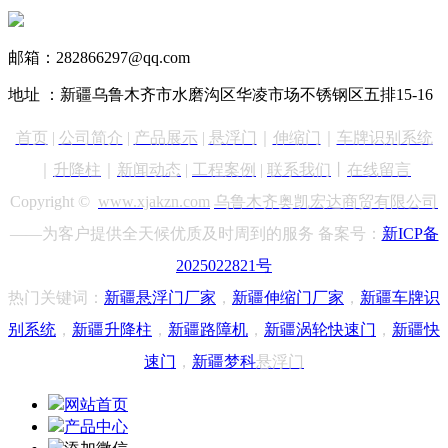
13999890731
邮箱：282866297@qq.com
地址 ：新疆乌鲁木齐市水磨沟区华凌市场不锈钢区五排15-16
首页
|
公司简介
|
产品展示
|
悬浮门
｜
伸缩门
｜
车牌识别
系统
｜
升降柱
｜
新闻动态
|
工程案例
|
联系我们
丨
在线留言
Copyright ©
www.xjakzn.com
乌鲁木齐奥凯宏达商贸有限公司
——为客户提供全天候优质及时周到的服务 备案号：
新ICP备
2025022821号
热门关键词：
新疆悬浮门
厂家
，
新疆
伸缩门厂家
，
新疆车牌识
别
系统
，
新疆升降柱
，
新疆路障机
，
新疆涡轮快速门
，
新疆快
速门
，
新疆梦科
悬浮门
网站首页
产品中心