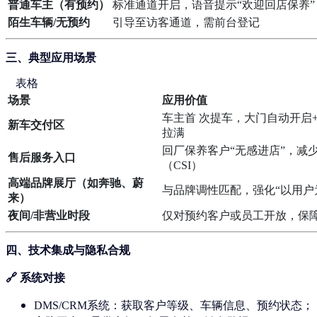
普通车主（有预约）
标准通道开启，语音提示“欢迎回店保养”
陌生车辆/无预约
引导至访客通道，需前台登记
三、典型应用场景
表格
场景
应用价值
车主首 次提车，大门自动开启
新车交付区
拉满
回厂保养客户“无感进店”，减
售后服务入口
（CSI）
高端品牌展厅（如奔驰、蔚
与品牌调性匹配，强化“以用户
来）
夜间/非营业时段
仅对预约客户或员工开放，保
四、技术集成与隐私合规
🔗 系统对接
DMS/CRM系统
：获取客户等级、车辆信息、预约状态；