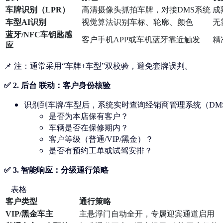
车牌识别（LPR）
高清摄像头抓拍车牌，对接DMS系统
成
车型AI识别
视觉算法识别车标、轮廓、颜色
无
蓝牙/NFC车钥匙感
客户手机APP或车机蓝牙靠近触发
精
应
📌 注：通常采用“车牌+车型”双校验，避免套牌误判。
✅ 2.
后台 联动：客户身份核验
识别到车牌/车型后，系统实时查询
经销商管理系统（DM
是否为本店保有客户？
车辆是否在保修期内？
客户等级（普通/VIP/黑金）？
是否有预约工单或试驾安排？
✅ 3.
智能响应：分级通行策略
表格
客户类型
通行策略
VIP/黑金车主
主悬浮门自动全开，专属迎宾通道启用