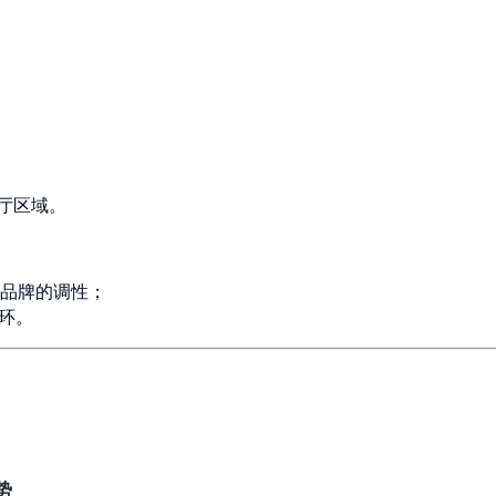
展厅区域。
品牌的调性；
环。
势