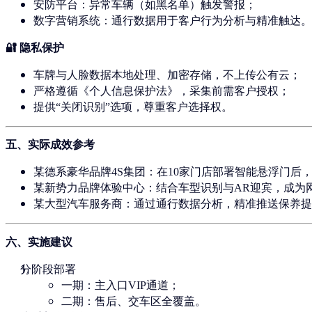
安防平台
：异常车辆（如黑名单）触发警报；
数字营销系统
：通行数据用于客户行为分析与精准触达。
🔐 隐私保护
车牌与人脸数据
本地处理、加密存储
，不上传公有云；
严格遵循《个人信息保护法》，采集前需客户授权；
提供“关闭识别”选项，尊重客户选择权。
五、实际成效参考
某德系豪华品牌4S集团
：在10家门店部署智能悬浮门后
某新势力品牌体验中心
：结合车型识别与AR迎宾，成为网
某大型汽车服务商
：通过通行数据分析，精准推送保养提
六、实施建议
分阶段部署
一期：主入口VIP通道；
二期：售后、交车区全覆盖。