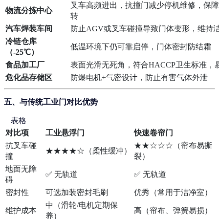
叉车高频进出，抗撞门减少停机维修，保障
物流分拣中心
转
汽车焊装车间
防止AGV或叉车碰撞导致门体变形，维持
冷链仓库
低温环境下仍可靠启停，门体密封防结霜
（-25℃）
食品加工厂
表面光滑无死角，符合HACCP卫生标准，
危化品存储区
防爆电机+气密设计，防止有害气体外泄
五、与传统工业门对比优势
表格
对比项
工业悬浮门
快速卷帘门
抗叉车碰
★★☆☆☆（帘布易撕
★★★★☆（柔性缓冲）
撞
裂）
地面无障
✅ 无轨道
✅ 无轨道
碍
密封性
可选加装密封毛刷
优秀（常用于洁净室）
中（滑轮/电机定期保
维护成本
高（帘布、弹簧易损）
养）