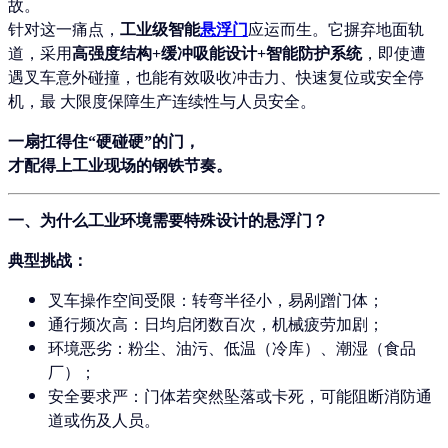
故。
针对这一痛点，
工业级智能
悬浮门
应运而生。它摒弃地面轨
道，采用
高强度结构+缓冲吸能设计+智能防护系统
，即使遭
遇叉车意外碰撞，也能有效吸收冲击力、快速复位或安全停
机，最 大限度保障生产连续性与人员安全。
一扇扛得住“硬碰硬”的门，
才配得上工业现场的钢铁节奏。
一、为什么工业环境需要特殊设计的悬浮门？
典型挑战：
叉车操作空间受限
：转弯半径小，易剐蹭门体；
通行频次高
：日均启闭数百次，机械疲劳加剧；
环境恶劣
：粉尘、油污、低温（冷库）、潮湿（食品
厂）；
安全要求严
：门体若突然坠落或卡死，可能阻断消防通
道或伤及人员。