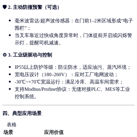
🛡️ 2.
主动防撞预警（可选）
毫米波雷达/超声波传感器
：在门前1–2米区域形成“电子
围栏”；
当叉车靠近过快或角度异常时，门体
提前开启或闪烁警
示灯
，提醒司机减速。
⚙️ 3.
工业级驱动与控制
IP55以上防护等级
：防尘防水，适应油污、蒸汽环境；
宽电压设计（180–260V）
：应对工厂电网波动；
-30℃~+70℃宽温运行
：满足冷库、高温车间需求；
支持Modbus/Profinet协议
：无缝对接PLC、MES等工业
控制系统。
四、典型应用场景
表格
场景
应用价值