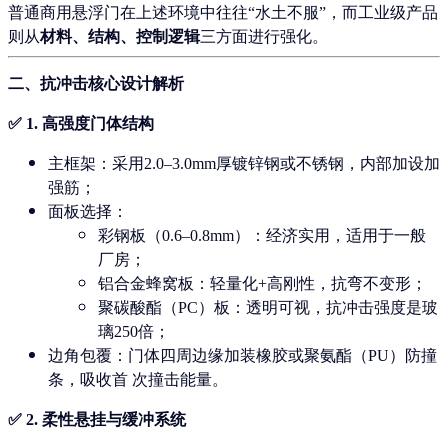
普通商用悬浮门在上述环境中往往“水土不服”，而工业级产品
则从
材料、结构、控制逻辑
三方面进行强化。
二、抗冲击核心设计解析
✅ 1.
高强度门体结构
主框架
：采用2.0–3.0mm厚镀锌钢或不锈钢，内部加设加
强筋；
面板选择
：
彩钢板（0.6–0.8mm）：经济实用，适用于一般
厂房；
铝合金蜂窝板：轻量化+高刚性，抗弯不变形；
聚碳酸酯（PC）板：透明可视，抗冲击强度是玻
璃250倍；
边角包覆
：门体四周边缘加装
橡胶或聚氨酯（PU）防撞
条
，吸收首 次撞击能量。
✅ 2.
柔性悬挂与缓冲系统