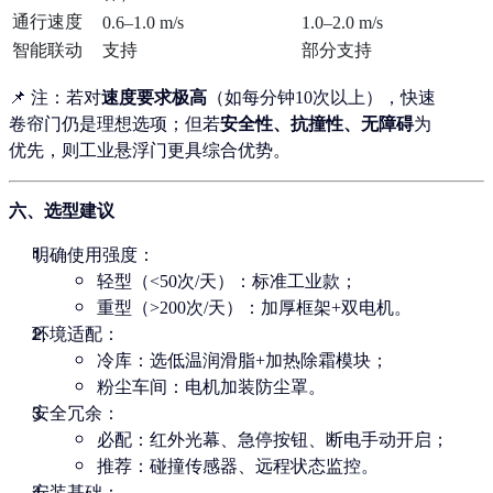
通行速度
0.6–1.0 m/s
1.0–2.0 m/s
智能联动
支持
部分支持
📌 注：若对
速度要求极高
（如每分钟10次以上），快速
卷帘门仍是理想选项；但若
安全性、抗撞性、无障碍
为
优先，则工业悬浮门更具综合优势。
六、选型建议
明确使用强度
：
轻型（<50次/天）：标准工业款；
重型（>200次/天）：加厚框架+双电机。
环境适配
：
冷库：选低温润滑脂+加热除霜模块；
粉尘车间：电机加装防尘罩。
安全冗余
：
必配：红外光幕、急停按钮、断电手动开启；
推荐：碰撞传感器、远程状态监控。
安装基础
：