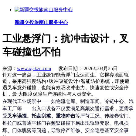
新疆交投旅南山服务中心
工业悬浮门：抗冲击设计，叉
车碰撞也不怕
来源：
www.xjakzn.com
发布日期： 2026年03月25日
针对这一痛点，工业级智能悬浮门应运而生。它摒弃地面轨
道，采用高强度结构+缓冲吸能设计+智能防护系统，即使遭
遇叉车意外碰撞，也能有效吸收冲击力、快速复位或安全停
机，最 大限度保障生产连续性与人员安全。
在现代工业场景中——如物流仓库、制造车间、冷链中心、汽
车工厂等——出入口设备不仅要满足高频次通行需求，更需承
受
叉车误撞、托盘刮擦、重物冲击
等严苛工况。传统卷帘门、
推拉门或普通平移门在频繁碰撞下易出现轨道变形、电机损
坏、门体脱落等问题，导致停产维修、安全隐患甚至安全事