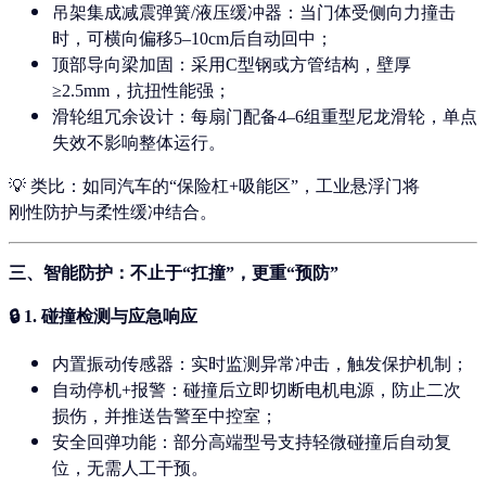
吊架集成减震弹簧/液压缓冲器
：当门体受侧向力撞击
时，可横向偏移5–10cm后自动回中；
顶部导向梁加固
：采用C型钢或方管结构，壁厚
≥2.5mm，抗扭性能强；
滑轮组冗余设计
：每扇门配备4–6组重型尼龙滑轮，单点
失效不影响整体运行。
💡 类比：如同汽车的“保险杠+吸能区”，工业悬浮门将
刚性防护与柔性缓冲结合。
三、智能防护：不止于“扛撞”，更重“预防”
🔒 1.
碰撞检测与应急响应
内置振动传感器
：实时监测异常冲击，触发保护机制；
自动停机+报警
：碰撞后立即切断电机电源，防止二次
损伤，并推送告警至中控室；
安全回弹功能
：部分高端型号支持轻微碰撞后自动复
位，无需人工干预。