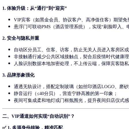
1.
体验升级：从“通行”到“迎宾”
VIP宾客（如黑金会员、协议客户、高净值住客）期望
免
悬浮门可联动PMS（酒店管理系统），实现“
刷脸即入、
2.
安全与隐私并重
自动区分员工、住客、访客，防止无关人员进入客房区或
非接触通行减少公共区域接触点，契合后疫情时代健康理
人脸识别数据本地加密处理，不上传云端，保障宾客隐私
3.
品牌形象强化
通透无轨设计，搭配定制玻璃（如丝印酒店LOGO、磨
静音运行（≤40分贝），营造宁静高雅的第一印象；
夜间可集成柔和地灯或门框氛围光，提升夜间归店仪式感
二、VIP通道如何实现“自动识别”？
✅ 1.
多源身份核验，精准匹配