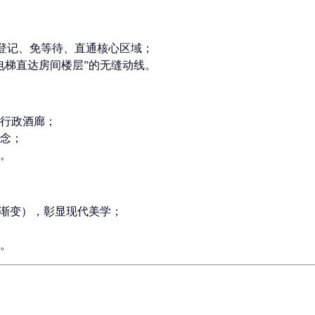
登记、免等待、直通核心区域
；
电梯直达房间楼层
”的无缝动线。
行政酒廊；
念；
。
砂渐变），彰显现代美学；
。