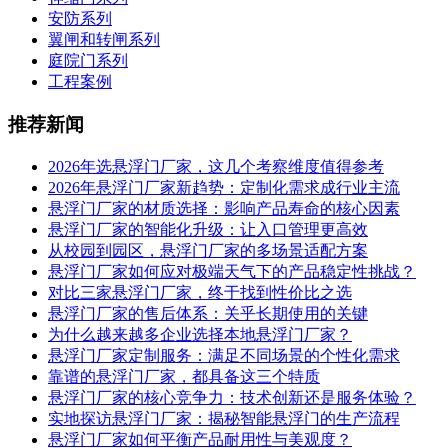
安防系列
翼闸和转闸系列
庭院门系列
工程案例
推荐新闻
2026年选悬浮门厂家，这几个考察维度值得参考
2026年悬浮门厂家新趋势：定制化需求成行业主流
悬浮门厂家的材质选择：影响产品寿命的核心因素
悬浮门厂家的智能化升级：让入口管理更高效
从校园到园区，悬浮门厂家的多场景适配方案
悬浮门厂家如何应对极端天气下的产品稳定性挑战？
对比三家悬浮门厂家，终于找到性价比之选
悬浮门厂家的售后体系：关乎长期使用的关键
为什么越来越多企业选择本地悬浮门厂家？
悬浮门厂家定制服务：满足不同场景的个性化需求
靠谱的悬浮门厂家，都具备这三个特质
悬浮门厂家的核心竞争力：技术创新还是服务体验？
实地探访悬浮门厂家：揭秘智能悬浮门的生产流程
悬浮门厂家如何平衡产品耐用性与美观度？