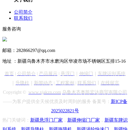
公司简介
联系我们
服务咨询
13999890731
邮箱：282866297@qq.com
地址 ：新疆乌鲁木齐市水磨沟区华凌市场不锈钢区五排15-16
首页
|
公司简介
|
产品展示
|
悬浮门
｜
伸缩门
｜
车牌识别
系统
｜
升降柱
｜
新闻动态
|
工程案例
|
联系我们
丨
在线留言
Copyright ©
www.xjakzn.com
乌鲁木齐奥凯宏达商贸有限公司
——为客户提供全天候优质及时周到的服务 备案号：
新ICP备
2025022821号
热门关键词：
新疆悬浮门
厂家
，
新疆
伸缩门厂家
，
新疆车牌识
别
系统
，
新疆升降柱
，
新疆路障机
，
新疆涡轮快速门
，
新疆快