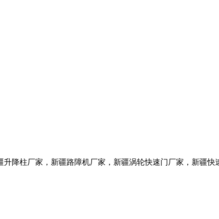
疆升降柱
厂家
，新疆路障机
厂家
，新疆涡轮快速门
厂家
，新疆快