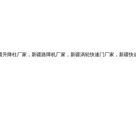
疆升降柱
厂家
，新疆路障机
厂家
，新疆涡轮快速门
厂家
，新疆快