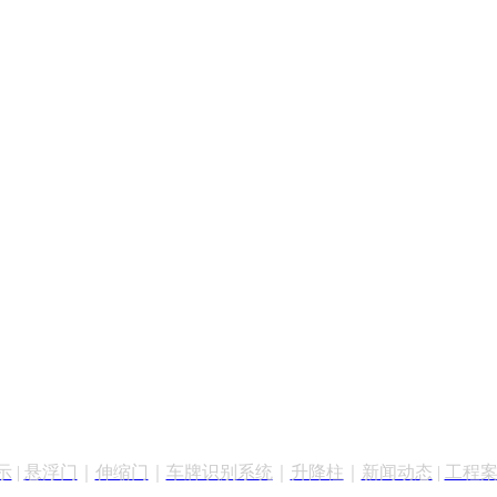
示
|
悬浮门
｜
伸缩门
｜
车牌识别
系统
｜
升降柱
｜
新闻动态
|
工程