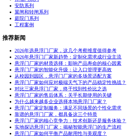
安防系列
翼闸和转闸系列
庭院门系列
工程案例
推荐新闻
2026年选悬浮门厂家，这几个考察维度值得参考
2026年悬浮门厂家新趋势：定制化需求成行业主流
悬浮门厂家的材质选择：影响产品寿命的核心因素
悬浮门厂家的智能化升级：让入口管理更高效
从校园到园区，悬浮门厂家的多场景适配方案
悬浮门厂家如何应对极端天气下的产品稳定性挑战？
对比三家悬浮门厂家，终于找到性价比之选
悬浮门厂家的售后体系：关乎长期使用的关键
为什么越来越多企业选择本地悬浮门厂家？
悬浮门厂家定制服务：满足不同场景的个性化需求
靠谱的悬浮门厂家，都具备这三个特质
悬浮门厂家的核心竞争力：技术创新还是服务体验？
实地探访悬浮门厂家：揭秘智能悬浮门的生产流程
悬浮门厂家如何平衡产品耐用性与美观度？