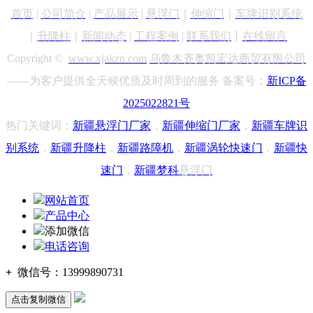
首页
|
公司简介
|
产品展示
|
悬浮门
｜
伸缩门
｜
车牌识别
系统
｜
升降柱
｜
新闻动态
|
工程案例
|
联系我们
丨
在线留言
Copyright ©
www.xjakzn.com
乌鲁木齐奥凯宏达商贸有限公司
——为客户提供全天候优质及时周到的服务 备案号：
新ICP备
2025022821号
热门关键词：
新疆悬浮门
厂家
，
新疆
伸缩门厂家
，
新疆车牌识
别
系统
，
新疆升降柱
，
新疆路障机
，
新疆涡轮快速门
，
新疆快
速门
，
新疆梦科
悬浮门
网站首页
产品中心
添加微信
电话咨询
+
微信号：
13999890731
点击复制微信