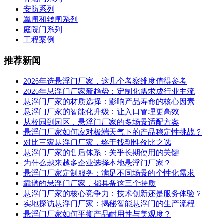
安防系列
翼闸和转闸系列
庭院门系列
工程案例
推荐新闻
2026年选悬浮门厂家，这几个考察维度值得参考
2026年悬浮门厂家新趋势：定制化需求成行业主流
悬浮门厂家的材质选择：影响产品寿命的核心因素
悬浮门厂家的智能化升级：让入口管理更高效
从校园到园区，悬浮门厂家的多场景适配方案
悬浮门厂家如何应对极端天气下的产品稳定性挑战？
对比三家悬浮门厂家，终于找到性价比之选
悬浮门厂家的售后体系：关乎长期使用的关键
为什么越来越多企业选择本地悬浮门厂家？
悬浮门厂家定制服务：满足不同场景的个性化需求
靠谱的悬浮门厂家，都具备这三个特质
悬浮门厂家的核心竞争力：技术创新还是服务体验？
实地探访悬浮门厂家：揭秘智能悬浮门的生产流程
悬浮门厂家如何平衡产品耐用性与美观度？