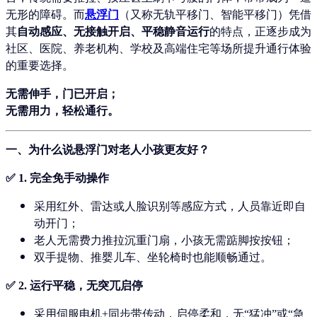
无形的障碍。而
悬浮门
（又称无轨平移门、智能平移门）凭借
其
自动感应、无接触开启、平稳静音运行
的特点，正逐步成为
社区、医院、养老机构、学校及高端住宅等场所提升通行体验
的重要选择。
无需伸手，门已开启；
无需用力，轻松通行。
一、为什么说悬浮门对老人小孩更友好？
✅ 1.
完全免手动操作
采用红外、雷达或人脸识别等感应方式，人员靠近即自
动开门；
老人无需费力推拉沉重门扇，小孩无需踮脚按按钮；
双手提物、推婴儿车、坐轮椅时也能顺畅通过。
✅ 2.
运行平稳，无突兀启停
采用伺服电机+同步带传动，启停柔和，无“猛冲”或“急