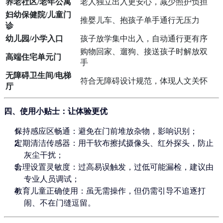
养老社区/老年公寓
老人独立出入更安心，减少照护负担
妇幼保健院/儿童门
推婴儿车、抱孩子单手通行无压力
诊
幼儿园/小学入口
孩子放学集中出入，自动通行更有序
购物回家、遛狗、接送孩子时解放双
高端住宅单元门
手
无障碍卫生间/电梯
符合无障碍设计规范，体现人文关怀
厅
四、使用小贴士：让体验更优
保持感应区畅通
：避免在门前堆放杂物，影响识别；
定期清洁传感器
：用干软布擦拭摄像头、红外探头，防止
灰尘干扰；
合理设置灵敏度
：过高易误触发，过低可能漏检，建议由
专业人员调试；
教育儿童正确使用
：虽无需操作，但仍需引导不追逐打
闹、不在门缝逗留。