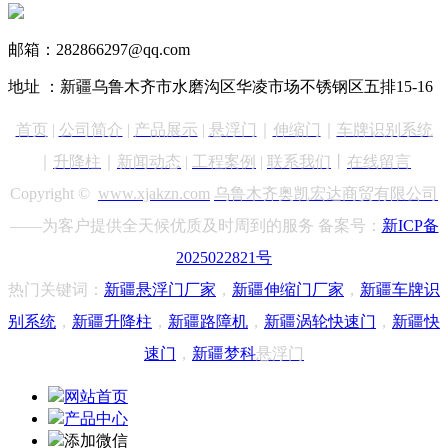
13999890731
邮箱：282866297@qq.com
地址 ：新疆乌鲁木齐市水磨沟区华凌市场不锈钢区五排15-16
首页
|
公司简介
|
产品展示
|
悬浮门
｜
伸缩门
｜
车牌识别
系统
｜
升降柱
｜
新闻动态
|
工程案例
|
联系我们
丨
在线留言
Copyright ©
www.xjakzn.com
乌鲁木齐奥凯宏达商贸有限公司
——为客户提供全天候优质及时周到的服务 备案号：
新ICP备
2025022821号
热门关键词：
新疆悬浮门
厂家
，
新疆
伸缩门厂家
，
新疆车牌识
别
系统
，
新疆升降柱
，
新疆路障机
，
新疆涡轮快速门
，
新疆快
速门
，
新疆梦科
悬浮门
网站首页
产品中心
添加微信