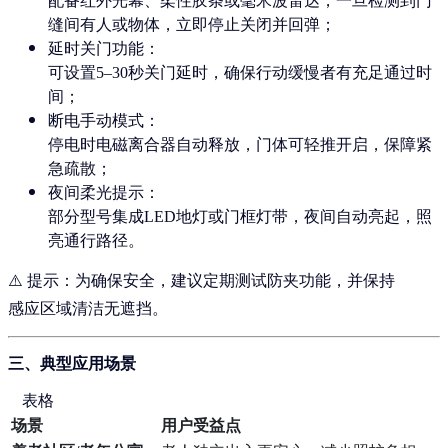
配备红外光幕、柔性胶条或毫米波雷达，一旦检测到门
缝间有人或物体，立即停止关闭并回弹；
延时关门功能
：
可设置5–30秒关门延时，确保行动缓慢者有充足通过时
间；
断电手动模式
：
停电时电磁离合器自动释放，门体可轻推开启，保障紧
急疏散；
夜间柔光提示
：
部分型号集成LED地灯或门框灯带，夜间自动亮起，照
亮通行路径。
⚠️ 提示：为确保安全，建议定期测试防夹功能，并保持
感应区域清洁无遮挡。
三、典型应用场景
表格
场景
用户受益点