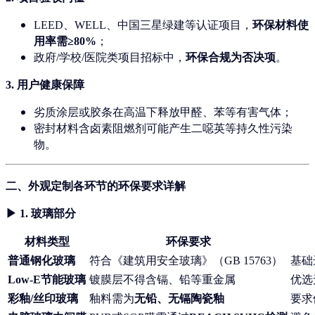
LEED、WELL、中国三星绿建等认证项目，
环保材料使
用率需≥80%
；
政府/学校/医院类项目招标中，
环保合规为否决项
。
3.
用户健康保障
劣质涂层或胶条在高温下释放甲醛、苯等有害气体；
密封材料含卤素阻燃剂可能产生二噁英等持久性污染
物。
二、外观定制各环节的环保要求详解
▶ 1.
玻璃部分
材料类型
环保要求
普通钢化玻璃
符合《建筑用安全玻璃》（GB 15763）
基础
Low-E节能玻璃
镀膜层不得含镉、铅等重金属
优选
彩釉/丝印玻璃
釉料需为
无铅、无镉陶瓷釉
要求