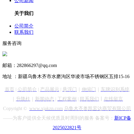
公司新闻
关于我们
公司简介
联系我们
服务咨询
13999890731
邮箱：282866297@qq.com
地址 ：新疆乌鲁木齐市水磨沟区华凌市场不锈钢区五排15-16
首页
|
公司简介
|
产品展示
|
悬浮门
｜
伸缩门
｜
车牌识别
系统
｜
升降柱
｜
新闻动态
|
工程案例
|
联系我们
丨
在线留言
Copyright ©
www.xjakzn.com
乌鲁木齐奥凯宏达商贸有限公司
——为客户提供全天候优质及时周到的服务 备案号：
新ICP备
2025022821号