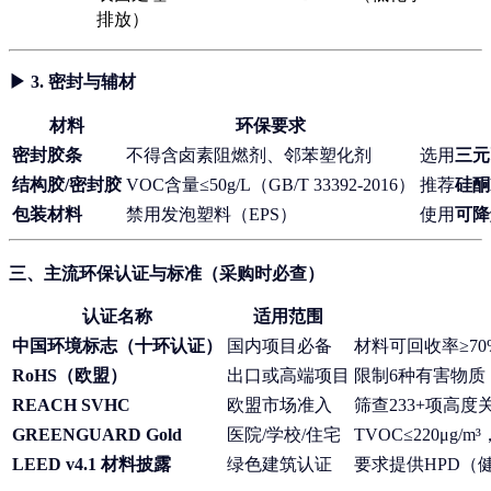
排放）
▶ 3.
密封与辅材
材料
环保要求
密封胶条
不得含卤素阻燃剂、邻苯塑化剂
选用
三元
结构胶/密封胶
VOC含量≤50g/L（GB/T 33392-2016）
推荐
硅酮
包装材料
禁用发泡塑料（EPS）
使用
可降
三、主流环保认证与标准（采购时必查）
认证名称
适用范围
中国环境标志（十环认证）
国内项目必备
材料可回收率≥7
RoHS（欧盟）
出口或高端项目
限制6种有害物质
REACH SVHC
欧盟市场准入
筛查233+项高度
GREENGUARD Gold
医院/学校/住宅
TVOC≤220μg
LEED v4.1 材料披露
绿色建筑认证
要求提供HPD（健康产