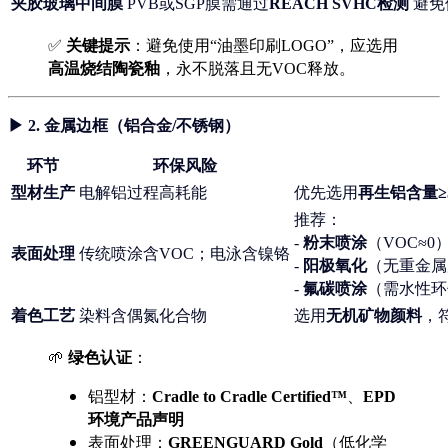
夹胶玻璃中间膜
PVB或SGP膜需通过
REACH SVHC检测
避免
✅
关键提示
：避免使用“油墨印刷LOGO”，应选用
高温烧结陶瓷釉
，永不脱落且无VOC释放。
▶ 2.
金属边框（铝合金/不锈钢）
环节
环保风险
型材生产
电解铝过程高耗能
优先选用
再生铝含量≥
推荐：
-
粉末喷涂
（VOC≈0
表面处理
传统喷涂含VOC；电泳含镍铬
-
阳极氧化
（无重金属
-
氟碳喷涂
（需水性环
着色工艺
染料含偶氮化合物
选用
无机矿物颜料
，符
🌱
绿色认证
：
铝型材：
Cradle to Cradle Certified™
、
EPD
环境产品声明
表面处理：
GREENGUARD Gold
（低化学