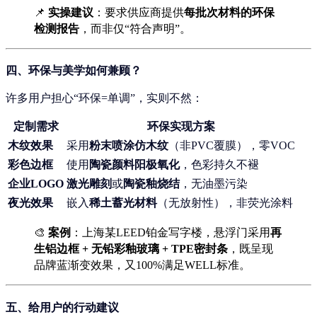
📌
实操建议
：要求供应商提供
每批次材料的环保
检测报告
，而非仅“符合声明”。
四、环保与美学如何兼顾？
许多用户担心“环保=单调”，实则不然：
定制需求
环保实现方案
木纹效果
采用
粉末喷涂仿木纹
（非PVC覆膜），零VOC
彩色边框
使用
陶瓷颜料阳极氧化
，色彩持久不褪
企业LOGO
激光雕刻
或
陶瓷釉烧结
，无油墨污染
夜光效果
嵌入
稀土蓄光材料
（无放射性），非荧光涂料
🎨
案例
：上海某LEED铂金写字楼，悬浮门采用
再
生铝边框 + 无铅彩釉玻璃 + TPE密封条
，既呈现
品牌蓝渐变效果，又100%满足WELL标准。
五、给用户的行动建议