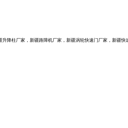
疆升降柱
厂家
，新疆路障机
厂家
，新疆涡轮快速门
厂家
，新疆快