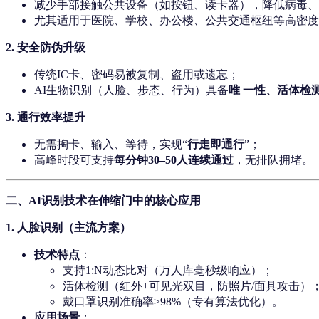
减少手部接触公共设备（如按钮、读卡器），降低病毒、
尤其适用于医院、学校、办公楼、公共交通枢纽等高密度
2.
安全防伪升级
传统IC卡、密码易被复制、盗用或遗忘；
AI生物识别（人脸、步态、行为）具备
唯 一性、活体检
3.
通行效率提升
无需掏卡、输入、等待，实现“
行走即通行
”；
高峰时段可支持
每分钟30–50人连续通过
，无排队拥堵。
二、AI识别技术在伸缩门中的核心应用
1.
人脸识别（主流方案）
技术特点
：
支持1:N动态比对（万人库毫秒级响应）；
活体检测（红外+可见光双目，防照片/面具攻击）
戴口罩识别准确率≥98%（专有算法优化）。
应用场景
：