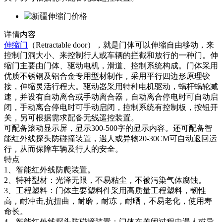
详情内容
伸缩门
（Retractable door），就是门体可以伸缩自由移动，来
控制门洞大小、来控制行人或车辆的拦截和放行的一种门。伸
缩门主要由门体、驱动电机，滑道、控制系统构成。门体采用
优质不锈钢及铝合金专用型材制作，采用平行四边形原理铰
接，伸缩灵活行程大。驱动器采用特种电机驱动，蜗杆蜗轮减
速，并设有自动离合或手动离合器，自动离合停电时可自动启
闭，手动离合停电时可手动启闭，控制系统有控制板，按钮开
关，另可根据需求配备无线遥控装置。
可配备滚动显示屏，显示300-500字的显示内容。还可配备智
能红外线探头防碰撞装置，遇人或异物20-30CM可自动返回运
行，从而保障车辆及行人的安全。
特点
1、智能红外线防爬装置。
2、特种型材：光泽无限，不易粘尘，不被污染气体腐蚀。
3、工程塑料：门体主要塑料件采用高质量工程塑料，韧性
高，耐冲击,抗扭曲，耐磨，耐冻，耐晒，不易老化，使用寿
命长。
4、智能红外线探头防碰撞装置：门体在关闭过程中遇人或异