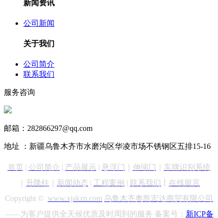
新闻资讯
公司新闻
关于我们
公司简介
联系我们
服务咨询
13999890731
邮箱：282866297@qq.com
地址 ：新疆乌鲁木齐市水磨沟区华凌市场不锈钢区五排15-16
首页
|
公司简介
|
产品展示
|
悬浮门
｜
伸缩门
｜
车牌识别
系统
｜
升降柱
｜
新闻动态
|
工程案例
|
联系我们
丨
在线留言
Copyright ©
www.xjakzn.com
乌鲁木齐奥凯宏达商贸有限公司
——为客户提供全天候优质及时周到的服务 备案号：
新ICP备