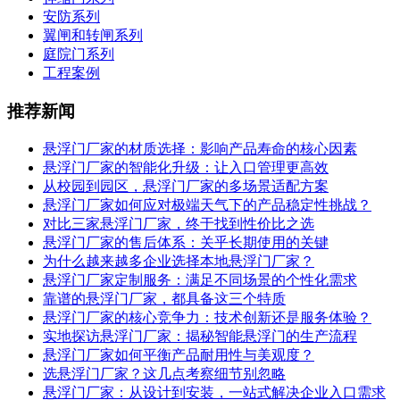
安防系列
翼闸和转闸系列
庭院门系列
工程案例
推荐新闻
悬浮门厂家的材质选择：影响产品寿命的核心因素
悬浮门厂家的智能化升级：让入口管理更高效
从校园到园区，悬浮门厂家的多场景适配方案
悬浮门厂家如何应对极端天气下的产品稳定性挑战？
对比三家悬浮门厂家，终于找到性价比之选
悬浮门厂家的售后体系：关乎长期使用的关键
为什么越来越多企业选择本地悬浮门厂家？
悬浮门厂家定制服务：满足不同场景的个性化需求
靠谱的悬浮门厂家，都具备这三个特质
悬浮门厂家的核心竞争力：技术创新还是服务体验？
实地探访悬浮门厂家：揭秘智能悬浮门的生产流程
悬浮门厂家如何平衡产品耐用性与美观度？
选悬浮门厂家？这几点考察细节别忽略
悬浮门厂家：从设计到安装，一站式解决企业入口需求