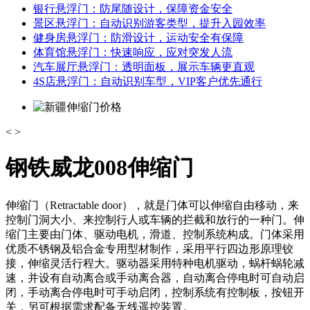
银行悬浮门：防尾随设计，保障资金安全
景区悬浮门：自动识别游客类型，提升入园效率
健身房悬浮门：防滑设计，运动安全有保障
体育馆悬浮门：快速响应，应对突发人流
汽车展厅悬浮门：透明面板，展示车辆更直观
4S店悬浮门：自动识别车型，VIP客户优先通行
<
>
钢铁威龙008伸缩门
伸缩门（Retractable door），就是门体可以伸缩自由移动，来
控制门洞大小、来控制行人或车辆的拦截和放行的一种门。伸
缩门主要由门体、驱动电机，滑道、控制系统构成。门体采用
优质不锈钢及铝合金专用型材制作，采用平行四边形原理铰
接，伸缩灵活行程大。驱动器采用特种电机驱动，蜗杆蜗轮减
速，并设有自动离合或手动离合器，自动离合停电时可自动启
闭，手动离合停电时可手动启闭，控制系统有控制板，按钮开
关，另可根据需求配备无线遥控装置。