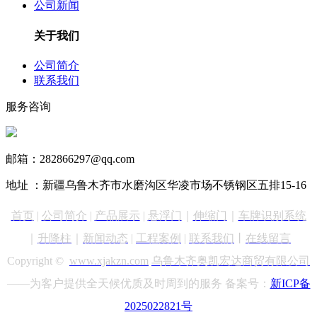
公司新闻
关于我们
公司简介
联系我们
服务咨询
13999890731
邮箱：282866297@qq.com
地址 ：新疆乌鲁木齐市水磨沟区华凌市场不锈钢区五排15-16
首页
|
公司简介
|
产品展示
|
悬浮门
｜
伸缩门
｜
车牌识别
系统
｜
升降柱
｜
新闻动态
|
工程案例
|
联系我们
丨
在线留言
Copyright ©
www.xjakzn.com
乌鲁木齐奥凯宏达商贸有限公司
——为客户提供全天候优质及时周到的服务 备案号：
新ICP备
2025022821号