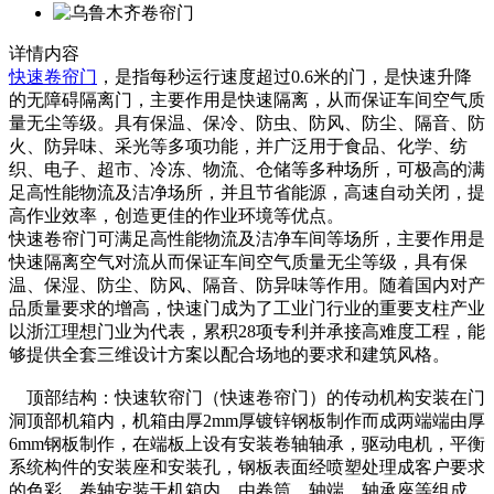
详情内容
快速卷帘门
，是指每秒运行速度超过0.6米的门，是快速升降
的无障碍隔离门，主要作用是快速隔离，从而保证车间空气质
量无尘等级。具有保温、保冷、防虫、防风、防尘、隔音、防
火、防异味、采光等多项功能，并广泛用于食品、化学、纺
织、电子、超市、冷冻、物流、仓储等多种场所，可极高的满
足高性能物流及洁净场所，并且节省能源，高速自动关闭，提
高作业效率，创造更佳的作业环境等优点。
快速卷帘门可满足高性能物流及洁净车间等场所，主要作用是
快速隔离空气对流从而保证车间空气质量无尘等级，具有保
温、保湿、防尘、防风、隔音、防异味等作用。随着国内对产
品质量要求的增高，快速门成为了工业门行业的重要支柱产业
以浙江理想门业为代表，累积28项专利并承接高难度工程，能
够提供全套三维设计方案以配合场地的要求和建筑风格。
顶部结构：快速软帘门（快速卷帘门）的传动机构安装在门
洞顶部机箱内，机箱由厚2mm厚镀锌钢板制作而成两端端由厚
6mm钢板制作，在端板上设有安装卷轴轴承，驱动电机，平衡
系统构件的安装座和安装孔，钢板表面经喷塑处理成客户要求
的色彩。卷轴安装于机箱内，由卷筒、轴端、轴承座等组成。