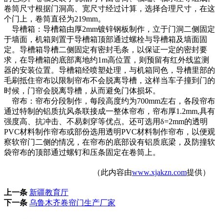
卷筒尺寸根据门洞高、宽尺寸经过计算，选择合理尺寸，在这
个门上，卷筒直径为219mm。
导槽箱：导槽箱由厚2mm镀锌钢板制作，立于门洞二侧固定
于墙面，机箱则置于导槽箱顶部通过螺栓与导槽箱及墙面固
定。导槽箱导槽二侧固定有密封毛条，以保证一定的密封要
求，在导槽箱的底部离地约1m高位置，则预留有红外线监测
器的安装位置。导槽箱经喷塑处理，与机箱同色，导槽里部的
毛刷抵住帘布以限制帘布不会脱离导槽，这样当车子撞到门的
时候，门帘会脱离导槽，从而避免门体损坏。
帘布：帘布分段制作，每段高度约为700mm左右，各段帘布
通过特制的铝质抗风条联接成一整体帘布，帘布厚1.2mm,具有
强度高、抗冲击、不易刺穿等优点。还可选用δ=2mm的透明
PVC材料制作帘布或部份选用透明PVC材料制作帘布，以便观
察软帘门二侧的情况，在帘布的底部设有铝质底梁，及防撞软
袋帘布的顶部通过螺钉和压条固定在卷筒上。
（此内容由
www.xjakzn.com
提供）
上一条
新疆教育厅
下一条
乌鲁木齐卷帘门生产厂家