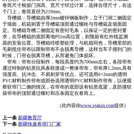
卷筒尺寸根据门洞高、宽尺寸经过计算，选择合理尺寸，在这
个门上，卷筒直径为219mm。
导槽箱：导槽箱由厚2mm镀锌钢板制作，立于门洞二侧固定
于墙面，机箱则置于导槽箱顶部通过螺栓与导槽箱及墙面固
定。导槽箱导槽二侧固定有密封毛条，以保证一定的密封要
求，在导槽箱的底部离地约1m高位置，则预留有红外线监测
器的安装位置。导槽箱经喷塑处理，与机箱同色，导槽里部的
毛刷抵住帘布以限制帘布不会脱离导槽，这样当车子撞到门的
时候，门帘会脱离导槽，从而避免门体损坏。
帘布：帘布分段制作，每段高度约为700mm左右，各段帘布
通过特制的铝质抗风条联接成一整体帘布，帘布厚1.2mm,具有
强度高、抗冲击、不易刺穿等优点。还可选用δ=2mm的透明
PVC材料制作帘布或部份选用透明PVC材料制作帘布，以便观
察软帘门二侧的情况，在帘布的底部设有铝质底梁，及防撞软
袋帘布的顶部通过螺钉和压条固定在卷筒上。
（此内容由
www.xjakzn.com
提供）
上一条
新疆教育厅
下一条
新疆快速卷帘门厂家