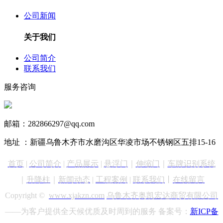
公司新闻
关于我们
公司简介
联系我们
服务咨询
13999890731
邮箱：282866297@qq.com
地址 ：新疆乌鲁木齐市水磨沟区华凌市场不锈钢区五排15-16
首页
|
公司简介
|
产品展示
|
悬浮门
｜
伸缩门
｜
车牌识别
系统
｜
升降柱
｜
新闻动态
|
工程案例
|
联系我们
丨
在线留言
Copyright ©
www.xjakzn.com
乌鲁木齐奥凯宏达商贸有限公司
——为客户提供全天候优质及时周到的服务 备案号：
新ICP备