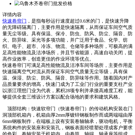
详情内容
快速卷帘门
，是指每秒运行速度超过0.6米的门，是快速升降
的无障碍隔离门，主要作用是快速隔离，从而保证车间空气质
量无尘等级。具有保温、保冷、防虫、防风、防尘、隔音、防
火、防异味、采光等多项功能，并广泛用于食品、化学、纺
织、电子、超市、冷冻、物流、仓储等多种场所，可极高的满
足高性能物流及洁净场所，并且节省能源，高速自动关闭，提
高作业效率，创造更佳的作业环境等优点。
快速卷帘门可满足高性能物流及洁净车间等场所，主要作用是
快速隔离空气对流从而保证车间空气质量无尘等级，具有保
温、保湿、防尘、防风、隔音、防异味等作用。随着国内对产
品质量要求的增高，快速门成为了工业门行业的重要支柱产业
以浙江理想门业为代表，累积28项专利并承接高难度工程，能
够提供全套三维设计方案以配合场地的要求和建筑风格。
顶部结构：快速软帘门（快速卷帘门）的传动机构安装在门
洞顶部机箱内，机箱由厚2mm厚镀锌钢板制作而成两端端由厚
6mm钢板制作，在端板上设有安装卷轴轴承，驱动电机，平衡
系统构件的安装座和安装孔，钢板表面经喷塑处理成客户要求
的色彩。卷轴安装于机箱内，由卷筒、轴端、轴承座等组成。