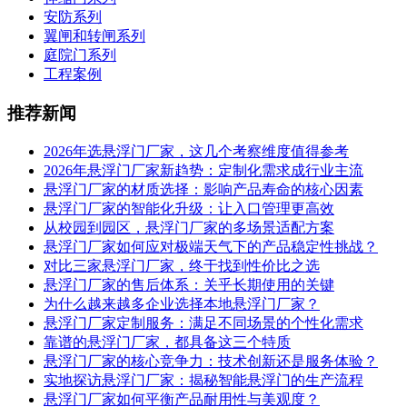
安防系列
翼闸和转闸系列
庭院门系列
工程案例
推荐新闻
2026年选悬浮门厂家，这几个考察维度值得参考
2026年悬浮门厂家新趋势：定制化需求成行业主流
悬浮门厂家的材质选择：影响产品寿命的核心因素
悬浮门厂家的智能化升级：让入口管理更高效
从校园到园区，悬浮门厂家的多场景适配方案
悬浮门厂家如何应对极端天气下的产品稳定性挑战？
对比三家悬浮门厂家，终于找到性价比之选
悬浮门厂家的售后体系：关乎长期使用的关键
为什么越来越多企业选择本地悬浮门厂家？
悬浮门厂家定制服务：满足不同场景的个性化需求
靠谱的悬浮门厂家，都具备这三个特质
悬浮门厂家的核心竞争力：技术创新还是服务体验？
实地探访悬浮门厂家：揭秘智能悬浮门的生产流程
悬浮门厂家如何平衡产品耐用性与美观度？