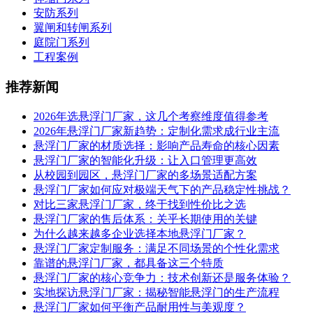
安防系列
翼闸和转闸系列
庭院门系列
工程案例
推荐新闻
2026年选悬浮门厂家，这几个考察维度值得参考
2026年悬浮门厂家新趋势：定制化需求成行业主流
悬浮门厂家的材质选择：影响产品寿命的核心因素
悬浮门厂家的智能化升级：让入口管理更高效
从校园到园区，悬浮门厂家的多场景适配方案
悬浮门厂家如何应对极端天气下的产品稳定性挑战？
对比三家悬浮门厂家，终于找到性价比之选
悬浮门厂家的售后体系：关乎长期使用的关键
为什么越来越多企业选择本地悬浮门厂家？
悬浮门厂家定制服务：满足不同场景的个性化需求
靠谱的悬浮门厂家，都具备这三个特质
悬浮门厂家的核心竞争力：技术创新还是服务体验？
实地探访悬浮门厂家：揭秘智能悬浮门的生产流程
悬浮门厂家如何平衡产品耐用性与美观度？