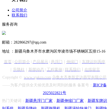
公司简介
联系我们
服务咨询
13999890731
邮箱：282866297@qq.com
地址 ：新疆乌鲁木齐市水磨沟区华凌市场不锈钢区五排15-16
首页
|
公司简介
|
产品展示
|
悬浮门
｜
伸缩门
｜
车牌识别
系统
｜
升降柱
｜
新闻动态
|
工程案例
|
联系我们
丨
在线留言
Copyright ©
www.xjakzn.com
乌鲁木齐奥凯宏达商贸有限公司
——为客户提供全天候优质及时周到的服务 备案号：
新ICP备
2025022821号
热门关键词：
新疆悬浮门
厂家
，
新疆
伸缩门厂家
，
新疆车牌识
别
系统
，
新疆升降柱
，
新疆路障机
，
新疆涡轮快速门
，
新疆快