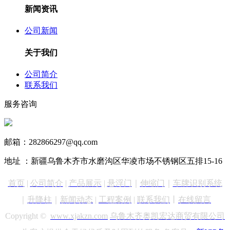
新闻资讯
公司新闻
关于我们
公司简介
联系我们
服务咨询
13999890731
邮箱：282866297@qq.com
地址 ：新疆乌鲁木齐市水磨沟区华凌市场不锈钢区五排15-16
首页
|
公司简介
|
产品展示
|
悬浮门
｜
伸缩门
｜
车牌识别
系统
｜
升降柱
｜
新闻动态
|
工程案例
|
联系我们
丨
在线留言
Copyright ©
www.xjakzn.com
乌鲁木齐奥凯宏达商贸有限公司