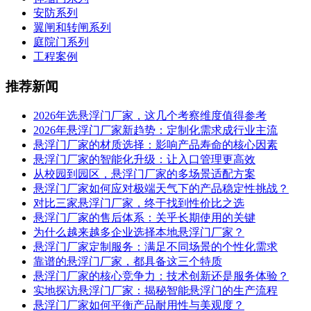
安防系列
翼闸和转闸系列
庭院门系列
工程案例
推荐新闻
2026年选悬浮门厂家，这几个考察维度值得参考
2026年悬浮门厂家新趋势：定制化需求成行业主流
悬浮门厂家的材质选择：影响产品寿命的核心因素
悬浮门厂家的智能化升级：让入口管理更高效
从校园到园区，悬浮门厂家的多场景适配方案
悬浮门厂家如何应对极端天气下的产品稳定性挑战？
对比三家悬浮门厂家，终于找到性价比之选
悬浮门厂家的售后体系：关乎长期使用的关键
为什么越来越多企业选择本地悬浮门厂家？
悬浮门厂家定制服务：满足不同场景的个性化需求
靠谱的悬浮门厂家，都具备这三个特质
悬浮门厂家的核心竞争力：技术创新还是服务体验？
实地探访悬浮门厂家：揭秘智能悬浮门的生产流程
悬浮门厂家如何平衡产品耐用性与美观度？