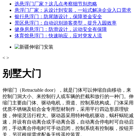
选悬浮门厂家？这几点考察细节别忽略
悬浮门厂家：从设计到安装，一站式解决企业入口需求
银行悬浮门：防尾随设计，保障资金安全
景区悬浮门：自动识别游客类型，提升入园效率
健身房悬浮门：防滑设计，运动安全有保障
体育馆悬浮门：快速响应，应对突发人流
<
>
别墅大门
伸缩门（Retractable door），就是门体可以伸缩自由移动，来
控制门洞大小、来控制行人或车辆的拦截和放行的一种门。伸
缩门主要由门体、驱动电机，滑道、控制系统构成。门体采用
优质不锈钢及铝合金专用型材制作，采用平行四边形原理铰
接，伸缩灵活行程大。驱动器采用特种电机驱动，蜗杆蜗轮减
速，并设有自动离合或手动离合器，自动离合停电时可自动启
闭，手动离合停电时可手动启闭，控制系统有控制板，按钮开
关，另可根据需求配备无线遥控装置。