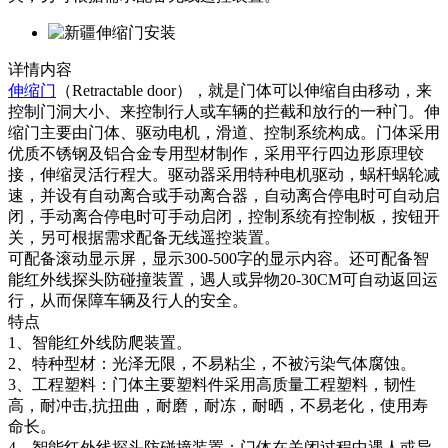
详情内容
伸缩门
（Retractable door），就是门体可以伸缩自由移动，来
控制门洞大小、来控制行人或车辆的拦截和放行的一种门。伸
缩门主要由门体、驱动电机，滑道、控制系统构成。门体采用
优质不锈钢及铝合金专用型材制作，采用平行四边形原理铰
接，伸缩灵活行程大。驱动器采用特种电机驱动，蜗杆蜗轮减
速，并设有自动离合或手动离合器，自动离合停电时可自动启
闭，手动离合停电时可手动启闭，控制系统有控制板，按钮开
关，另可根据需求配备无线遥控装置。
可配备滚动显示屏，显示300-500字的显示内容。还可配备智
能红外线探头防碰撞装置，遇人或异物20-30CM可自动返回运
行，从而保障车辆及行人的安全。
特点
1、智能红外线防爬装置。
2、特种型材：光泽无限，不易粘尘，不被污染气体腐蚀。
3、工程塑料：门体主要塑料件采用高质量工程塑料，韧性
高，耐冲击,抗扭曲，耐磨，耐冻，耐晒，不易老化，使用寿
命长。
4、智能红外线探头防碰撞装置：门体在关闭过程中遇人或异