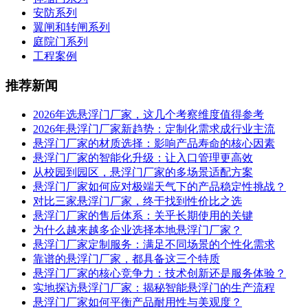
安防系列
翼闸和转闸系列
庭院门系列
工程案例
推荐新闻
2026年选悬浮门厂家，这几个考察维度值得参考
2026年悬浮门厂家新趋势：定制化需求成行业主流
悬浮门厂家的材质选择：影响产品寿命的核心因素
悬浮门厂家的智能化升级：让入口管理更高效
从校园到园区，悬浮门厂家的多场景适配方案
悬浮门厂家如何应对极端天气下的产品稳定性挑战？
对比三家悬浮门厂家，终于找到性价比之选
悬浮门厂家的售后体系：关乎长期使用的关键
为什么越来越多企业选择本地悬浮门厂家？
悬浮门厂家定制服务：满足不同场景的个性化需求
靠谱的悬浮门厂家，都具备这三个特质
悬浮门厂家的核心竞争力：技术创新还是服务体验？
实地探访悬浮门厂家：揭秘智能悬浮门的生产流程
悬浮门厂家如何平衡产品耐用性与美观度？