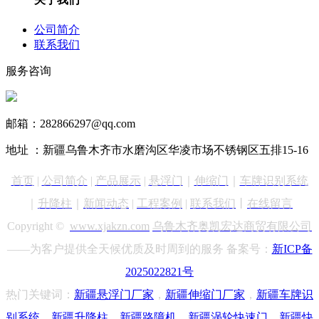
公司简介
联系我们
服务咨询
13999890731
邮箱：282866297@qq.com
地址 ：新疆乌鲁木齐市水磨沟区华凌市场不锈钢区五排15-16
首页
|
公司简介
|
产品展示
|
悬浮门
｜
伸缩门
｜
车牌识别
系统
｜
升降柱
｜
新闻动态
|
工程案例
|
联系我们
丨
在线留言
Copyright ©
www.xjakzn.com
乌鲁木齐奥凯宏达商贸有限公司
——为客户提供全天候优质及时周到的服务 备案号：
新ICP备
2025022821号
热门关键词：
新疆悬浮门
厂家
，
新疆
伸缩门厂家
，
新疆车牌识
别
系统
，
新疆升降柱
，
新疆路障机
，
新疆涡轮快速门
，
新疆快