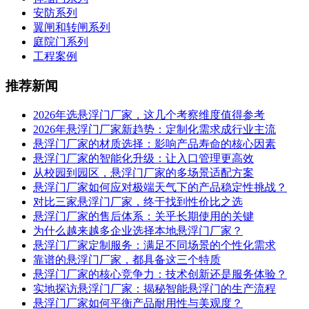
安防系列
翼闸和转闸系列
庭院门系列
工程案例
推荐新闻
2026年选悬浮门厂家，这几个考察维度值得参考
2026年悬浮门厂家新趋势：定制化需求成行业主流
悬浮门厂家的材质选择：影响产品寿命的核心因素
悬浮门厂家的智能化升级：让入口管理更高效
从校园到园区，悬浮门厂家的多场景适配方案
悬浮门厂家如何应对极端天气下的产品稳定性挑战？
对比三家悬浮门厂家，终于找到性价比之选
悬浮门厂家的售后体系：关乎长期使用的关键
为什么越来越多企业选择本地悬浮门厂家？
悬浮门厂家定制服务：满足不同场景的个性化需求
靠谱的悬浮门厂家，都具备这三个特质
悬浮门厂家的核心竞争力：技术创新还是服务体验？
实地探访悬浮门厂家：揭秘智能悬浮门的生产流程
悬浮门厂家如何平衡产品耐用性与美观度？