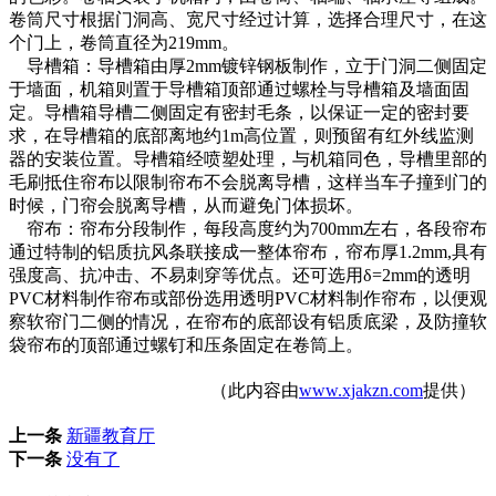
卷筒尺寸根据门洞高、宽尺寸经过计算，选择合理尺寸，在这
个门上，卷筒直径为219mm。
导槽箱：导槽箱由厚2mm镀锌钢板制作，立于门洞二侧固定
于墙面，机箱则置于导槽箱顶部通过螺栓与导槽箱及墙面固
定。导槽箱导槽二侧固定有密封毛条，以保证一定的密封要
求，在导槽箱的底部离地约1m高位置，则预留有红外线监测
器的安装位置。导槽箱经喷塑处理，与机箱同色，导槽里部的
毛刷抵住帘布以限制帘布不会脱离导槽，这样当车子撞到门的
时候，门帘会脱离导槽，从而避免门体损坏。
帘布：帘布分段制作，每段高度约为700mm左右，各段帘布
通过特制的铝质抗风条联接成一整体帘布，帘布厚1.2mm,具有
强度高、抗冲击、不易刺穿等优点。还可选用δ=2mm的透明
PVC材料制作帘布或部份选用透明PVC材料制作帘布，以便观
察软帘门二侧的情况，在帘布的底部设有铝质底梁，及防撞软
袋帘布的顶部通过螺钉和压条固定在卷筒上。
（此内容由
www.xjakzn.com
提供）
上一条
新疆教育厅
下一条
没有了