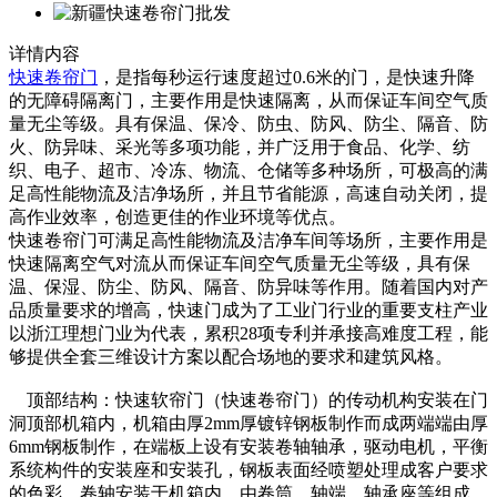
详情内容
快速卷帘门
，是指每秒运行速度超过0.6米的门，是快速升降
的无障碍隔离门，主要作用是快速隔离，从而保证车间空气质
量无尘等级。具有保温、保冷、防虫、防风、防尘、隔音、防
火、防异味、采光等多项功能，并广泛用于食品、化学、纺
织、电子、超市、冷冻、物流、仓储等多种场所，可极高的满
足高性能物流及洁净场所，并且节省能源，高速自动关闭，提
高作业效率，创造更佳的作业环境等优点。
快速卷帘门可满足高性能物流及洁净车间等场所，主要作用是
快速隔离空气对流从而保证车间空气质量无尘等级，具有保
温、保湿、防尘、防风、隔音、防异味等作用。随着国内对产
品质量要求的增高，快速门成为了工业门行业的重要支柱产业
以浙江理想门业为代表，累积28项专利并承接高难度工程，能
够提供全套三维设计方案以配合场地的要求和建筑风格。
顶部结构：快速软帘门（快速卷帘门）的传动机构安装在门
洞顶部机箱内，机箱由厚2mm厚镀锌钢板制作而成两端端由厚
6mm钢板制作，在端板上设有安装卷轴轴承，驱动电机，平衡
系统构件的安装座和安装孔，钢板表面经喷塑处理成客户要求
的色彩。卷轴安装于机箱内，由卷筒、轴端、轴承座等组成。